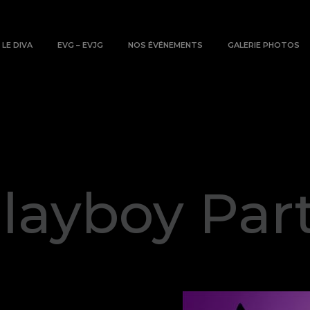
LE DIVA
EVG – EVJG
NOS ÉVÉNEMENTS
GALERIE PHOTOS
lie@receptive.biz
layboy Par