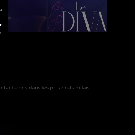
ce
on
e.
tacterons dans les plus brefs délais.