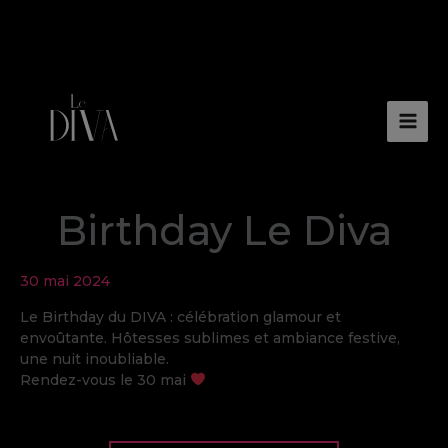
Aller
au
contenu
/
Événements passés
/ Par
aurelie@receptive.biz
Birthday Le Diva
30 mai 2024
Le Birthday du DIVA : célébration glamour et
envoûtante. Hôtesses sublimes et ambiance festive,
une nuit inoubliable.
Rendez-vous le 30 mai